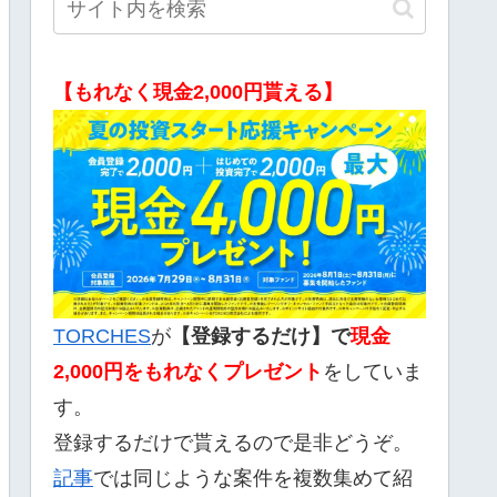
【もれなく現金2,000円貰える】
TORCHES
が
【登録するだけ】で
現金
2,000
円をもれなくプレゼント
をしていま
す。
登録するだけで貰えるので是非どうぞ。
記事
では同じような案件を複数集めて紹