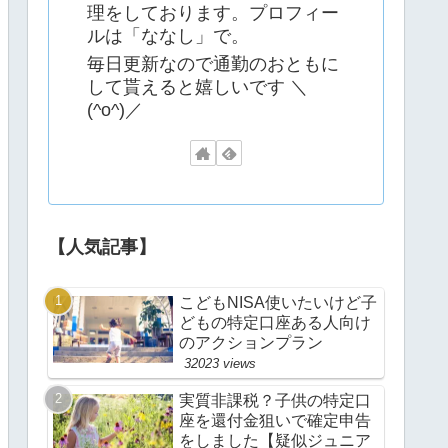
理をしております。プロフィー
ルは「ななし」で。
毎日更新なので通勤のおともに
して貰えると嬉しいです ＼
(^o^)／
【人気記事】
こどもNISA使いたいけど子
どもの特定口座ある人向け
のアクションプラン
32023 views
実質非課税？子供の特定口
座を還付金狙いで確定申告
をしました【疑似ジュニア