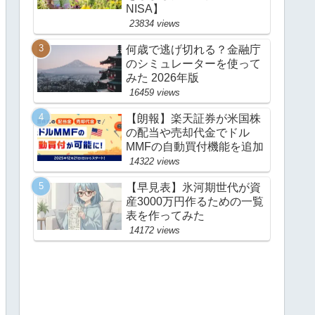
NISA】
23834 views
何歳で逃げ切れる？金融庁
のシミュレーターを使って
みた 2026年版
16459 views
【朗報】楽天証券が米国株
の配当や売却代金でドル
MMFの自動買付機能を追加
14322 views
【早見表】氷河期世代が資
産3000万円作るための一覧
表を作ってみた
14172 views