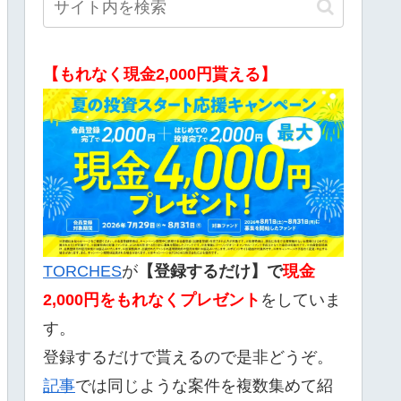
【もれなく現金2,000円貰える】
TORCHES
が
【登録するだけ】で
現金
2,000
円をもれなくプレゼント
をしていま
す。
登録するだけで貰えるので是非どうぞ。
記事
では同じような案件を複数集めて紹