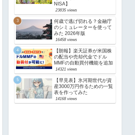
NISA】
23835 views
何歳で逃げ切れる？金融庁
のシミュレーターを使って
みた 2026年版
16458 views
【朗報】楽天証券が米国株
の配当や売却代金でドル
MMFの自動買付機能を追加
14321 views
【早見表】氷河期世代が資
産3000万円作るための一覧
表を作ってみた
14168 views