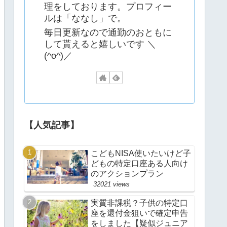
理をしております。プロフィー
ルは「ななし」で。
毎日更新なので通勤のおともに
して貰えると嬉しいです ＼
(^o^)／
【人気記事】
こどもNISA使いたいけど子
どもの特定口座ある人向け
のアクションプラン
32021 views
実質非課税？子供の特定口
座を還付金狙いで確定申告
をしました【疑似ジュニア