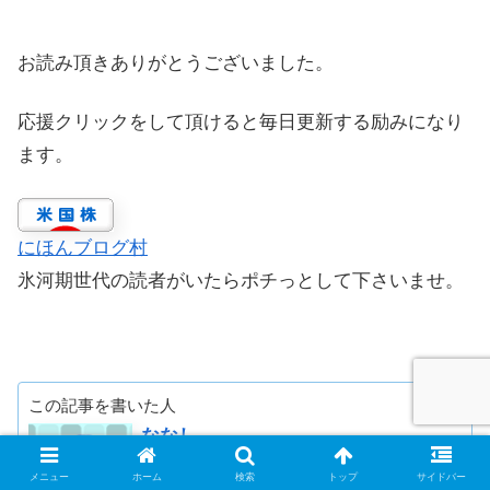
お読み頂きありがとうございました。
応援クリックをして頂けると毎日更新する励みになり
ます。
にほんブログ村
氷河期世代の読者がいたらポチっとして下さいませ。
この記事を書いた人
ななし
1976年生まれ、超就職氷河期世代のインデ
メニュー
ホーム
検索
トップ
サイドバー