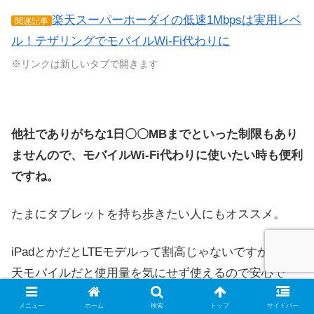
楽天スーパーホーダイの低速1Mbpsは実用レベ
関連記事
ル！テザリングでモバイルWi-Fi代わりに
※リンクは新しいタブで開きます
他社でありがちな1日〇〇MBまでといった制限もあり
ませんので、モバイルWi-Fi代わりに使いたい時も便利
ですね。
たまにタブレットを持ち歩きたい人にもオススメ。
iPadとかだとLTEモデルって割高じゃないですか。楽
天モバイルだと使用量を気にせず使えるので安心で
す。
メニュー
ホーム
検索
トップ
サイドバー