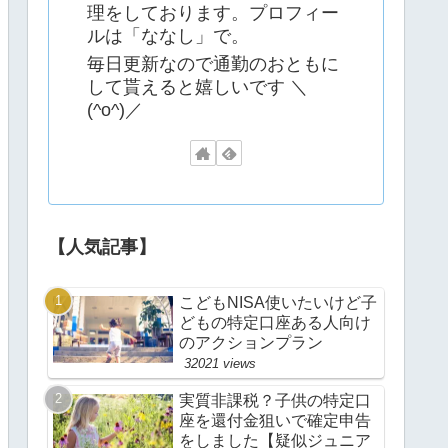
理をしております。プロフィー
ルは「ななし」で。
毎日更新なので通勤のおともに
して貰えると嬉しいです ＼
(^o^)／
【人気記事】
こどもNISA使いたいけど子
どもの特定口座ある人向け
のアクションプラン
32021 views
実質非課税？子供の特定口
座を還付金狙いで確定申告
をしました【疑似ジュニア