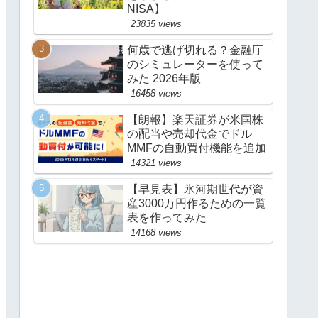
NISA】
23835 views
何歳で逃げ切れる？金融庁
のシミュレーターを使って
みた 2026年版
16458 views
【朗報】楽天証券が米国株
の配当や売却代金でドル
MMFの自動買付機能を追加
14321 views
【早見表】氷河期世代が資
産3000万円作るための一覧
表を作ってみた
14168 views