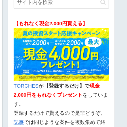
【もれなく現金2,000円貰える】
TORCHES
が
【登録するだけ】で
現金
2,000
円をもれなくプレゼント
をしていま
す。
登録するだけで貰えるので是非どうぞ。
記事
では同じような案件を複数集めて紹