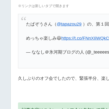
※リンクは新しいタブで開きます
たぱぞうさん（
@tapazou29
）の、第１回
めっちゃ楽しみ😃
https://t.co/FNnXIiWQk
— ななし＠氷河期ブログの人 (@_teeeees
久しぶりのオフ会でしたので、緊張半分、楽