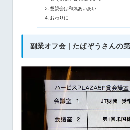
懇親会は和気あいあい
おわりに
副業オフ会｜たぱぞうさんの第