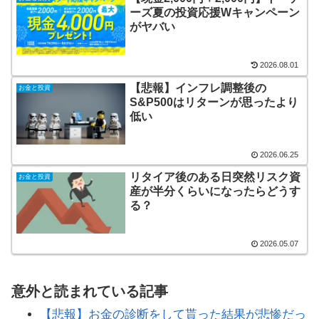
ーズ夏の投資応援Wキャンペーン
がヤバい
2026.08.01
【悲報】インフレ調整後の
お金と投資
S&P500はリターンが思ったより
低い
2026.06.25
リタイア後のある日突然リスク資
お金と投資
産が半分くらいになったらどうす
る？
2026.05.07
意外と読まれている記事
【悲報】お金の診断をして貰った結果が悲惨だっ