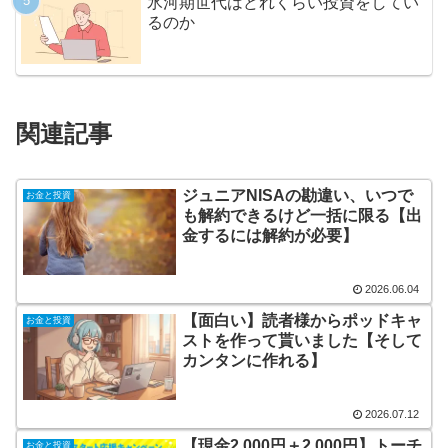
氷河期世代はどれくらい投資をしてい
るのか
関連記事
ジュニアNISAの勘違い、いつで
お金と投資
も解約できるけど一括に限る【出
金するには解約が必要】
2026.06.04
【面白い】読者様からポッドキャ
お金と投資
ストを作って貰いました【そして
カンタンに作れる】
2026.07.12
【現金2,000円＋2,000円】トーチ
お金と投資